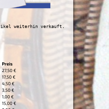
tikel weiterhin verkauft. Bitte 
Preis
27,50 €
17,50 €
4,50 €
3,50 €
1,00 €
15,00 €