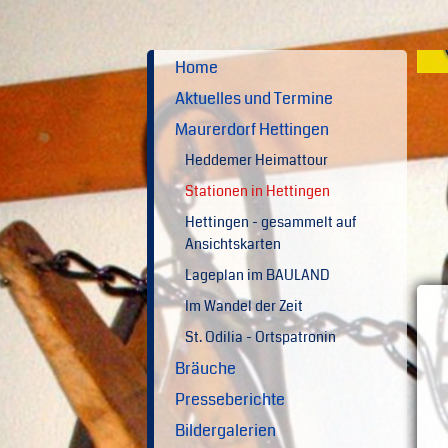
Home
Aktuelles und Termine
Maurerdorf Hettingen
Heddemer Heimattour
Stationen in Hettingen
Hettingen - gesammelt auf
Ansichtskarten
Lageplan im BAULAND
Im Wandel der Zeit
St. Odilia - Ortspatronin
Bräuche
Presseberichte
Bildergalerien