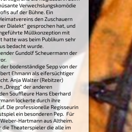
s amüsante Verwechslungskomödie
fis auf der Bühne. Ein
Heimatvereins den Zuschauern
er Dialekt“ gesprochen hat, und
ngeführte Müllkonzeption mit
ut hatte was beim Publikum sehr
aus bedacht wurde.
tzender Gundolf Scheuermann der
or.
, der bodenständige Sepp von der
bert Ehmann als eifersüchtiger
ht. Anja Walter (Rebitzer)
en „Dregg“ der anderen
iden Souffleure Hans Eberhard
rmann lockerte durch ihre
f. Die professionelle Regisseurin
tspiel ein besonderen Pep. Für
ke Weber-Hartmann aus Altheim.
die Theaterspieler die alle im