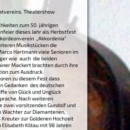
atvereins. Theatershow
chkeiten zum 50. jährigen
feier dieses Jahr als Herbstfest
kkordeonverein „Akkordenia“
eiteren Musikstücken die
Marco Hartmann viele Senioren im
ger wie auch die beiden
iner Mackert brachten durch ihre
tion zum Ausdruck.
oren zu diesem Fest dass
den Gedanken des deutschen
riffe von Glück und Unglück
sprache. Nach weiteren
e zwei vorsitzenden Gundolf und
th Wachter zur Diamantenen,
 Kreuter zur Goldenen Hochzeit
 Elisabeth Kiltau mit 98 Jahren