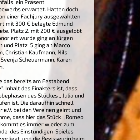
falls ein Präsent.
bewerbs erwartet. Hatten doch
 von einer Fachjury ausgewählten
ert mit 300 € belegte Edmund
te. Platz 2. mit 200 € ausgelobt
onoriert wurde ging an Jürgen
n und Platz 5 ging an Marco
, Christian Kaufmann, Nils
n, Svenja Scheuermann, Karen
n.
e das bereits am Festabend
 Inhalt des Einakters ist, dass
obephasen des Stückes „ Julia und
en ist. Die daraufhin schnell
 e.V. bei den Vereinen geirrt und
ahme, dass hier das Stück „Romeo
ei kommt es immer wieder zum
de des Einstündigen Spieles
vorliegt, und die Regisseurin beim