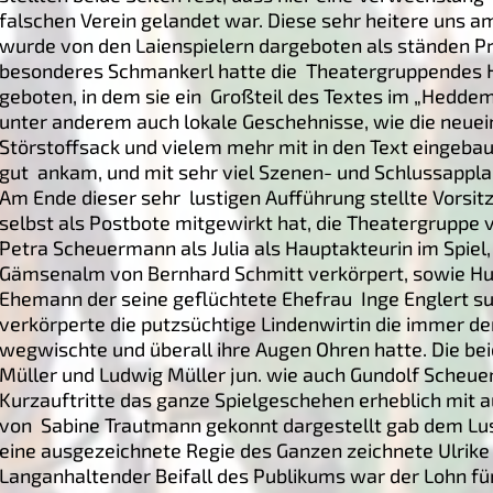
falschen Verein gelandet war. Diese sehr heitere un
wurde von den Laienspielern dargeboten als ständen Pro
besonderes Schmankerl hatte die Theatergruppendes 
geboten, in dem sie ein Großteil des Textes im „Heddem
unter anderem auch lokale Geschehnisse, wie die neuei
Störstoffsack und vielem mehr mit in den Text eingeba
gut ankam, und mit sehr viel Szenen- und Schlussappl
Am Ende dieser sehr lustigen Aufführung stellte Vorsi
selbst als Postbote mitgewirkt hat, die Theatergruppe v
Petra Scheuermann als Julia als Hauptakteurin im Spiel
Gämsenalm von Bernhard Schmitt verkörpert, sowie Hu
Ehemann der seine geflüchtete Ehefrau Inge Englert suc
verkörperte die putzsüchtige Lindenwirtin die immer d
wegwischte und überall ihre Augen Ohren hatte. Die be
Müller und Ludwig Müller jun. wie auch Gundolf Scheue
Kurzauftritte das ganze Spielgeschehen erheblich mit au
von Sabine Trautmann gekonnt dargestellt gab dem Lus
eine ausgezeichnete Regie des Ganzen zeichnete Ulri
Langanhaltender Beifall des Publikums war der Lohn für 