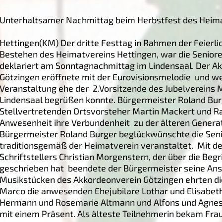
Unterhaltsamer Nachmittag beim Herbstfest des Heim
Hettingen(KM) Der dritte Festtag in Rahmen der Feierli
Bestehen des Heimatvereins Hettingen, war die Senioren
deklariert am Sonntagnachmittag im Lindensaal. Der A
Götzingen eröffnete mit der Eurovisionsmelodie und w
Veranstaltung ehe der 2.Vorsitzende des Jubelvereins 
Lindensaal begrüßen konnte. Bürgermeister Roland Bur
Stellvertretenden Ortsvorsteher Martin Mackert und Ra
Anwesenheit ihre Verbundenheit zu der älteren Genera
Bürgermeister Roland Burger beglückwünschte die Seni
traditionsgemäß der Heimatverein veranstaltet. Mit 
Schriftstellers Christian Morgenstern, der über die Beg
geschrieben hat beendete der Bürgermeister seine An
Musikstücken des Akkordeonverein Götzingen ehrten di
Marco die anwesenden Ehejubilare Lothar und Elisabe
Hermann und Rosemarie Altmann und Alfons und Agnes
mit einem Präsent. Als älteste Teilnehmerin bekam Frau