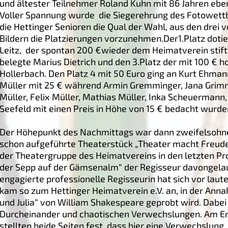
und ältester Teilnehmer Roland Kuhn mit 86 Jahren eben
Voller Spannung wurde die Siegerehrung des Fotowett
die Hettinger Senioren die Qual der Wahl, aus den drei
Bildern die Platzierungen vorzunehmen.Der1.Platz doti
Leitz, der spontan 200 €wieder dem Heimatverein stifte
belegte Marius Dietrich und den 3.Platz der mit 100 € h
Hollerbach. Den Platz 4 mit 50 Euro ging an Kurt Ehman
Müller mit 25 € während Armin Gremminger, Jana Grimm
Müller, Felix Müller, Mathias Müller, Inka Scheuerman
Seefeld mit einen Preis in Höhe von 15 € bedacht wurde
Der Höhepunkt des Nachmittags war dann zweifelsohn
schon aufgeführte Theaterstück „Theater macht Freude“.
der Theatergruppe des Heimatvereins in den letzten Pr
der Sepp auf der Gämsenalm“ der Regisseur davongelauf
engagierte professionelle Regisseurin hat sich vor lauter
kam so zum Hettinger Heimatverein e.V. an, in der Ann
und Julia“ von William Shakespeare geprobt wird. Dab
Durcheinander und chaotischen Verwechslungen. Am En
stellten beide Seiten fest, dass hier eine Verwechslung 