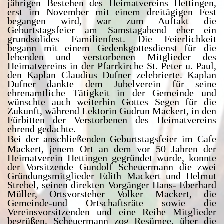
jährigen Bestehen des Heimatvereins Hettingen,
erst im November mit einem dreitägigen Fest
begangen wird, war zum Auftakt die
Geburtstagsfeier am Samstagabend eher ein
grundsolides Familienfest. Die Feierlichkeit
begann mit einem Gedenkgottesdienst für die
lebenden und verstorbenen Mitglieder des
Heimatvereins in der Pfarrkirche St. Peter u. Paul,
den Kaplan Claudius Dufner zelebrierte. Kaplan
Dufner dankte dem Jubelverein für seine
ehrenamtliche Tätigkeit in der Gemeinde und
wünschte auch weiterhin Gottes Segen für die
Zukunft, während Lektorin Gudrun Mackert, in den
Fürbitten der Verstorbenen des Heimatvereins
ehrend gedachte.
Bei der anschließenden Geburtstagsfeier im Cafe
Mackert, jenem Ort an dem vor 50 Jahren der
Heimatverein Hettingen gegründet wurde, konnte
der Vorsitzende Gundolf Scheuermann die zwei
Gründungsmitglieder Edith Mackert und Helmut
Strebel, seinen direkten Vorgänger Hans- Eberhard
Müller, Ortsvorsteher Volker Mackert, die
Gemeinde-und Ortschaftsräte sowie die
Vereinsvorsitzenden und eine Reihe Mitglieder
begrüßen. Scheuermann zog Resümee, über die