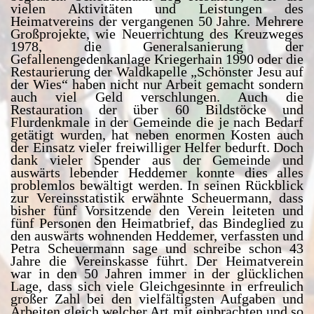
vielen Aktivitäten und Leistungen des
Heimatvereins der vergangenen 50 Jahre. Mehrere
Großprojekte, wie Neuerrichtung des Kreuzweges
1978, die Generalsanierung der
Gefallenengedenkanlage Kriegerhain 1990 oder die
Restaurierung der Waldkapelle „Schönster Jesu auf
der Wies“ haben nicht nur Arbeit gemacht sondern
auch viel Geld verschlungen. Auch die
Restauration der über 60 Bildstöcke und
Flurdenkmale in der Gemeinde die je nach Bedarf
getätigt wurden, hat neben enormen Kosten auch
der Einsatz vieler freiwilliger Helfer bedurft. Doch
dank vieler Spender aus der Gemeinde und
auswärts lebender Heddemer konnte dies alles
problemlos bewältigt werden. In seinen Rückblick
zur Vereinsstatistik erwähnte Scheuermann, dass
bisher fünf Vorsitzende den Verein leiteten und
fünf Personen den Heimatbrief, das Bindeglied zu
den auswärts wohnenden Heddemer, verfassten und
Petra Scheuermann sage und schreibe schon 43
Jahre die Vereinskasse führt. Der Heimatverein
war in den 50 Jahren immer in der glücklichen
Lage, dass sich viele Gleichgesinnte in erfreulich
großer Zahl bei den vielfältigsten Aufgaben und
Arbeiten gleich welcher Art mit einbrachten und so