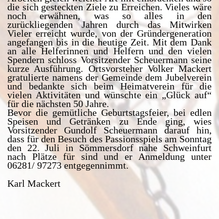
die sich gesteckten Ziele zu Erreichen. Vieles wäre
noch erwähnen, was so alles in den
zurückliegenden Jahren durch das Mitwirken
Vieler erreicht wurde, von der Gründergeneration
angefangen bis in die heutige Zeit. Mit dem Dank
an alle Helferinnen und Helfern und den vielen
Spendern schloss Vorsitzender Scheuermann seine
kurze Ausführung. Ortsvorsteher Volker Mackert
gratulierte namens der Gemeinde dem Jubelverein
und bedankte sich beim Heimatverein für die
vielen Aktivitäten und wünschte ein „Glück auf“
für die nächsten 50 Jahre.
Bevor die gemütliche Geburtstagsfeier, bei edlen
Speisen und Getränken zu Ende ging, wies
Vorsitzender Gundolf Scheuermann darauf hin,
dass für den Besuch des Passionsspiels am Sonntag
den 22. Juli in Sömmersdorf nahe Schweinfurt
nach Plätze für sind und er Anmeldung unter
06281/ 97273 entgegennimmt.
Karl Mackert