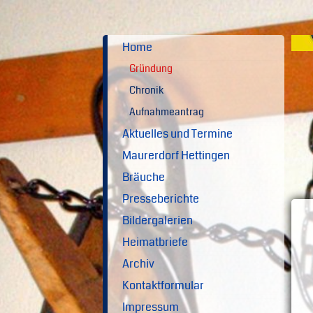
Home
Gründung
Chronik
Aufnahmeantrag
Aktuelles und Termine
Maurerdorf Hettingen
Bräuche
Presseberichte
Bildergalerien
Heimatbriefe
Archiv
Kontaktformular
Impressum