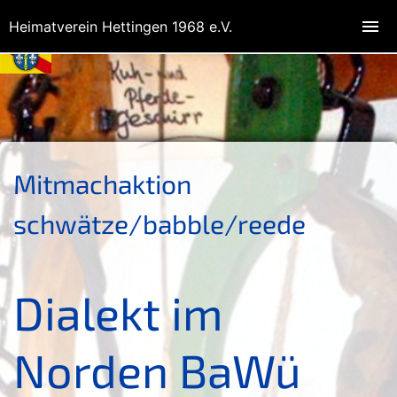
Heimatverein Hettingen 1968 e.V.
Mitmachaktion
schwätze/babble/reede
Dialekt im
Norden BaWü